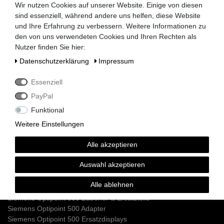
Wir nutzen Cookies auf unserer Website. Einige von diesen
Rechnung bestellen.
sind essenziell, während andere uns helfen, diese Website
Nehmen Sie dazu einfach telefonisch oder per
und Ihre Erfahrung zu verbessern. Weitere Informationen zu
Email Kontakt mit uns auf.
den von uns verwendeten Cookies und Ihren Rechten als
Nutzer finden Sie hier:
Daten­schutz­erklärung
Impressum
Siemens HiPath 3000 Telefonanlagen
Siemens HiPath 3350 / 3550
Essenziell
Siemens HiPath 3300 / 3500
PayPal
Siemens HiPath 3800
Funktional
Siemens HiPath 3750 / 3700
Siemens HiPath Systemverkabelung
Weitere Einstellungen
Siemens HiPath Dect Sender
Siemens HiPath Netzteile
Alle akzeptieren
Siemens HiPath MMC Karten
Auswahl akzeptieren
Siemens Optipoint 500 / Optiset Systemtelefone
Alle ablehnen
Siemens Optipoint 500 Telefone
Siemens Optipoint 500 Zubehör & Ersatzteile
Siemens Optipoint 500 Adapter
Siemens Optipoint 500 Ersatzdisplays