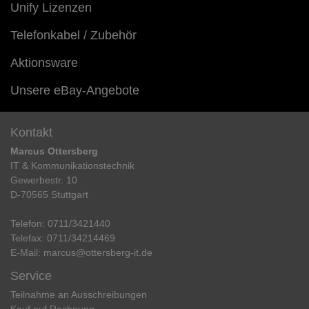
Unify Lizenzen
Telefonkabel / Zubehör
Aktionsware
Unsere eBay-Angebote
Kontakt
Marcus Ottersberg
IT & Kommunikationstechnik
Gewerbestr. 10
D-70565 Stuttgart
Telefon:
0711/3421440
Telefax:
0711/34214469
E-Mail:
marcus@ottersberg-it.de
Service
Teilnahme an Ausschreibungen