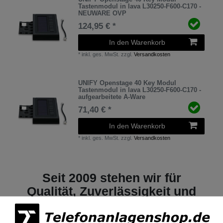
Tastenmodul in lava L30250-F600-C170 -
NEUWARE OVP
124,95 € *
In den Warenkorb
*
inkl. ges. MwSt.
zzgl.
Versandkosten
UNIFY Openstage 40 Key Modul
Tastenmodul in lava L30250-F600-C170 -
aufgearbeitete A-Ware
71,40 € *
In den Warenkorb
*
inkl. ges. MwSt.
zzgl.
Versandkosten
Seit 2009 stehen wir für
Qualität, Zuverlässigkeit und
Vertrauen.