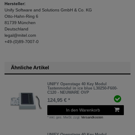
Hersteller:
Unify Software and Solutions GmbH & Co. KG
Otto-Hahn-Ring
6
81739
München
Deutschland
legal@mitel.com
+49-(0)89-7007-0
Ähnliche Artikel
UNIFY Openstage 40 Key Modul
Tastenmodul in ice blue L30250-F600-
C120 - NEUWARE OVP
124,95 € *
In den Warenkorb
*
inkl. ges. MwSt.
zzgl.
Versandkosten
UNIFY Openstage 40 Key Modul