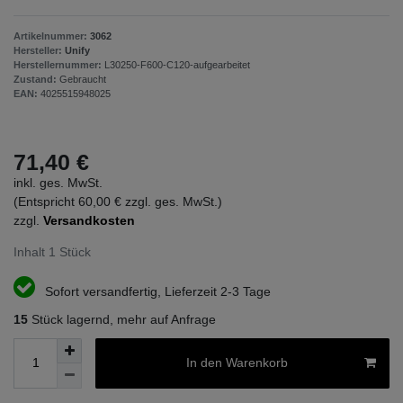
Artikelnummer:
3062
Hersteller:
Unify
Herstellernummer:
L30250-F600-C120-aufgearbeitet
Zustand:
Gebraucht
EAN:
4025515948025
71,40 €
inkl. ges. MwSt.
(Entspricht 60,00 € zzgl. ges. MwSt.)
zzgl.
Versandkosten
Inhalt
1
Stück
Sofort versandfertig, Lieferzeit 2-3 Tage
15
Stück lagernd, mehr auf Anfrage
In den Warenkorb