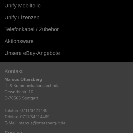
Unify Mobilteile
Unify Lizenzen
Telefonkabel / Zubehör
Aktionsware
Unsere eBay-Angebote
Kontakt
Marcus Ottersberg
IT & Kommunikationstechnik
Gewerbestr. 10
D-70565 Stuttgart
Telefon:
0711/3421440
Telefax:
0711/34214469
E-Mail:
marcus@ottersberg-it.de