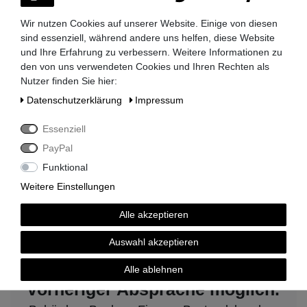
Wir nutzen Cookies auf unserer Website. Einige von diesen
sind essenziell, während andere uns helfen, diese Website
und Ihre Erfahrung zu verbessern. Weitere Informationen zu
den von uns verwendeten Cookies und Ihren Rechten als
Lieferzeit 2-3 Tage
Nutzer finden Sie hier:
Daten­schutz­erklärung
Impressum
Essenziell
kompetenter Service
PayPal
Funktional
Weitere Einstellungen
Alle akzeptieren
Rechnungskauf auf Anfrage möglich
Auswahl akzeptieren
Kauf auf Rechnung nach
Alle ablehnen
vorheriger Absprache möglich.