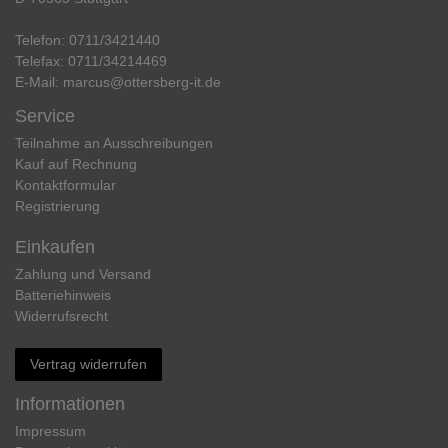
Telefon:
0711/3421440
Telefax:
0711/34214469
E-Mail:
marcus@ottersberg-it.de
Service
Teilnahme an Ausschreibungen
Kauf auf Rechnung
Kontaktformular
Registrierung
Einkaufen
Zahlung und Versand
Batteriehinweis
Widerrufs­recht
Vertrag widerrufen
Informationen
Impressum