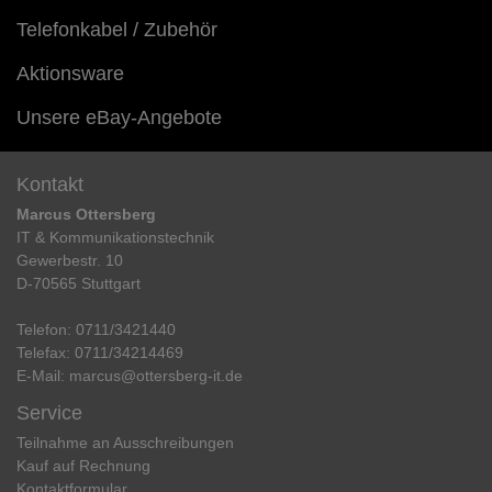
Telefonkabel / Zubehör
Aktionsware
Unsere eBay-Angebote
Kontakt
Marcus Ottersberg
IT & Kommunikationstechnik
Gewerbestr. 10
D-70565 Stuttgart
Telefon:
0711/3421440
Telefax:
0711/34214469
E-Mail:
marcus@ottersberg-it.de
Service
Teilnahme an Ausschreibungen
Kauf auf Rechnung
Kontaktformular