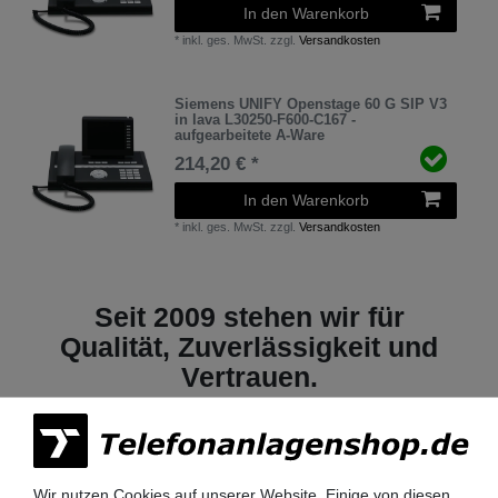
In den Warenkorb
*
inkl. ges. MwSt.
zzgl.
Versandkosten
Siemens UNIFY Openstage 60 G SIP V3
in lava L30250-F600-C167 -
aufgearbeitete A-Ware
214,20 € *
In den Warenkorb
*
inkl. ges. MwSt.
zzgl.
Versandkosten
Seit 2009 stehen wir für
Qualität, Zuverlässigkeit und
Vertrauen.
Wir nutzen Cookies auf unserer Website. Einige von diesen