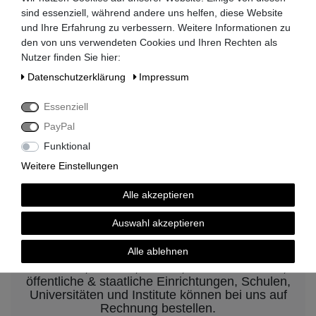
sind essenziell, während andere uns helfen, diese Website
Lieferzeit 2-3 Tage
und Ihre Erfahrung zu verbessern. Weitere Informationen zu
den von uns verwendeten Cookies und Ihren Rechten als
Nutzer finden Sie hier:
Daten­schutz­erklärung
Impressum
kompetenter Service
Essenziell
PayPal
Funktional
Weitere Einstellungen
Rechnungskauf auf Anfrage möglich
Alle akzeptieren
Auswahl akzeptieren
Kauf auf Rechnung nach
vorheriger Absprache möglich.
Alle ablehnen
Behörden, Banken, Firmen, Bestandskunden,
öffentliche & staatliche Einrichtungen, Schulen,
Universitäten und Institute können bei uns auf
Rechnung bestellen.