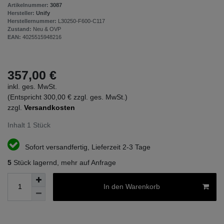
Artikelnummer:
3087
Hersteller:
Unify
Herstellernummer:
L30250-F600-C117
Zustand:
Neu & OVP
EAN:
4025515948216
357,00 €
inkl. ges. MwSt.
(Entspricht 300,00 € zzgl. ges. MwSt.)
zzgl.
Versandkosten
Inhalt
1
Stück
Sofort versandfertig, Lieferzeit 2-3 Tage
5
Stück lagernd, mehr auf Anfrage
In den Warenkorb