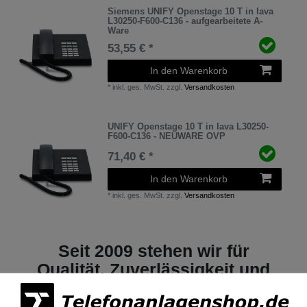
Siemens UNIFY Openstage 10 T in lava
L30250-F600-C136 - aufgearbeitete A-
Ware
53,55 € *
In den Warenkorb
*
inkl. ges. MwSt.
zzgl.
Versandkosten
UNIFY Openstage 10 T in lava L30250-
F600-C136 - NEUWARE OVP
71,40 € *
In den Warenkorb
*
inkl. ges. MwSt.
zzgl.
Versandkosten
Seit 2009 stehen wir für
Qualität, Zuverlässigkeit und
Vertrauen.