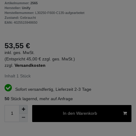
Artikelnummer:
2565
Hersteller:
Unify
Herstellernummer:
L30250-F600-C135-aufgearbeitet
Zustand:
Gebraucht
EAN:
4025515948650
53,55 €
inkl. ges. MwSt.
(Entspricht 45,00 € zzgl. ges. MwSt.)
zzgl.
Versandkosten
Inhalt
1
Stück
Sofort versandfertig, Lieferzeit 2-3 Tage
50
Stück lagernd, mehr auf Anfrage
In den Warenkorb