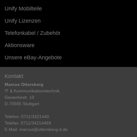
Unify Mobilteile
Unify Lizenzen
Telefonkabel / Zubehör
Aktionsware
Unsere eBay-Angebote
Kontakt
Marcus Ottersberg
IT & Kommunikationstechnik
Gewerbestr. 10
D-70565 Stuttgart
Telefon:
0711/3421440
Telefax:
0711/34214469
E-Mail:
marcus@ottersberg-it.de