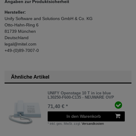
Angaben zur Produktsicherheit
Hersteller:
Unify Software and Solutions GmbH & Co. KG
Otto-Hahn-Ring
6
81739
München
Deutschland
legal@mitel.com
+49-(0)89-7007-0
Ähnliche Artikel
UNIFY Openstage 10 T in ice blue
L30250-F600-C135 - NEUWARE OVP
71,40 € *
In den Warenkorb
*
inkl. ges. MwSt.
zzgl.
Versandkosten