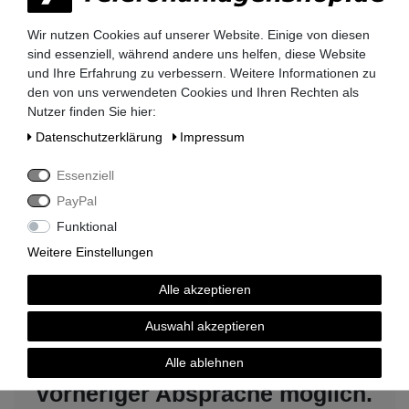
Wir nutzen Cookies auf unserer Website. Einige von diesen
sind essenziell, während andere uns helfen, diese Website
und Ihre Erfahrung zu verbessern. Weitere Informationen zu
den von uns verwendeten Cookies und Ihren Rechten als
Lieferzeit 2-3 Tage
Nutzer finden Sie hier:
Daten­schutz­erklärung
Impressum
Essenziell
PayPal
kompetenter Service
Funktional
Weitere Einstellungen
Alle akzeptieren
Rechnungskauf auf Anfrage möglich
Auswahl akzeptieren
Alle ablehnen
Kauf auf Rechnung nach
vorheriger Absprache möglich.