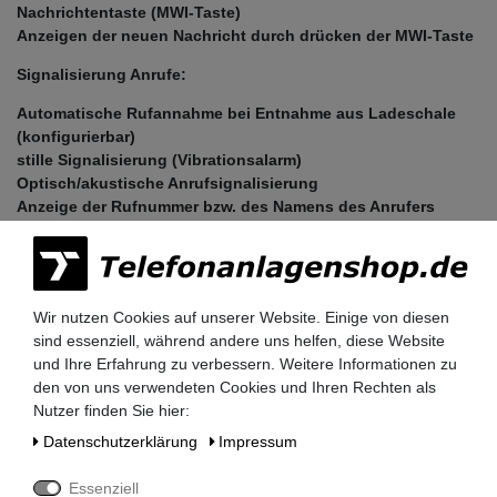
Nachrichtentaste (MWI-Taste)
Anzeigen der neuen Nachricht durch drücken der MWI-Taste
Signalisierung Anrufe:
Automatische Rufannahme bei Entnahme aus Ladeschale
(konfigurierbar)
stille Signalisierung (Vibrationsalarm)
Optisch/akustische Anrufsignalisierung
Anzeige der Rufnummer bzw. des Namens des Anrufers
Unterscheidung zwischen internen, externen Rufen
Klingeltöne und Melodien:
Standard Ruftöne
Polyphone Rufmelodien
Wir nutzen Cookies auf unserer Website. Einige von diesen
Ruftöne sind abschaltbar, aber Aufmerksamkeitston ist
sind essenziell, während andere uns helfen, diese Website
aktivierbar
und Ihre Erfahrung zu verbessern. Weitere Informationen zu
Lautstärke für interne und externe Rufe getrennt einstellbar
den von uns verwendeten Cookies und Ihren Rechten als
Lautstärke einstellbar in 5 Stufen und Crescendo
Nutzer finden Sie hier:
Mobilteil-Sperre:
Daten­schutz­erklärung
Impressum
mit 4-stelliger PIN
Essenziell
Akku: