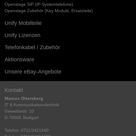
Openstage SIP (IP-Systemtelefone)
Openstage Zubehör (Key Module, Ersatzteile)
Unify Mobilteile
Unify Lizenzen
Telefonkabel / Zubehör
Aktionsware
Unsere eBay-Angebote
Kontakt
Marcus Ottersberg
IT & Kommunikationstechnik
Gewerbestr. 10
D-70565 Stuttgart
Telefon:
0711/3421440