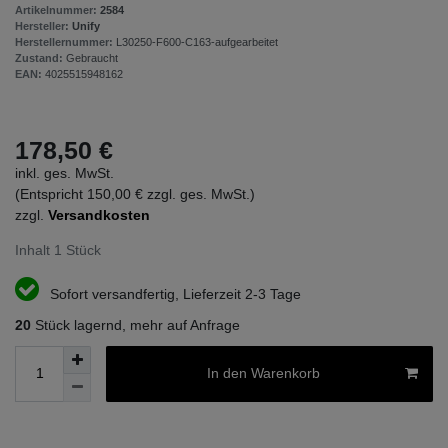
Artikelnummer:
2584
Hersteller:
Unify
Herstellernummer:
L30250-F600-C163-aufgearbeitet
Zustand:
Gebraucht
EAN:
4025515948162
178,50 €
inkl. ges. MwSt.
(Entspricht 150,00 € zzgl. ges. MwSt.)
zzgl.
Versandkosten
Inhalt
1
Stück
Sofort versandfertig, Lieferzeit 2-3 Tage
20
Stück lagernd, mehr auf Anfrage
In den Warenkorb