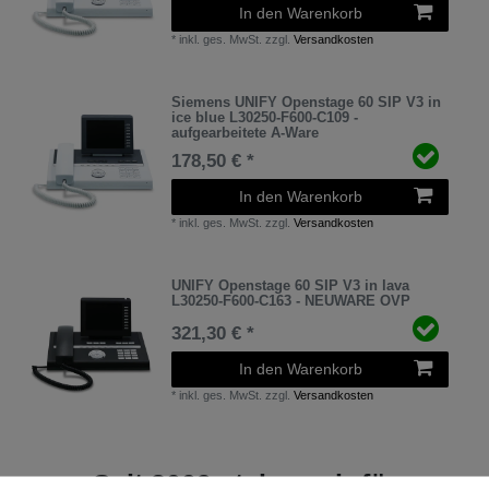
In den Warenkorb
*
inkl. ges. MwSt.
zzgl.
Versandkosten
Siemens UNIFY Openstage 60 SIP V3 in
ice blue L30250-F600-C109 -
aufgearbeitete A-Ware
178,50 € *
In den Warenkorb
*
inkl. ges. MwSt.
zzgl.
Versandkosten
UNIFY Openstage 60 SIP V3 in lava
L30250-F600-C163 - NEUWARE OVP
321,30 € *
In den Warenkorb
*
inkl. ges. MwSt.
zzgl.
Versandkosten
Seit 2009 stehen wir für