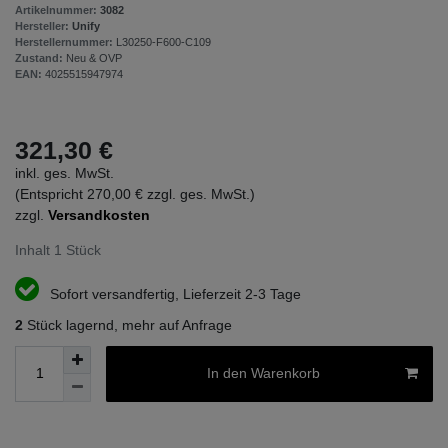
Artikelnummer:
3082
Hersteller:
Unify
Herstellernummer:
L30250-F600-C109
Zustand:
Neu & OVP
EAN:
4025515947974
321,30 €
inkl. ges. MwSt.
(Entspricht 270,00 € zzgl. ges. MwSt.)
zzgl.
Versandkosten
Inhalt
1
Stück
Sofort versandfertig, Lieferzeit 2-3 Tage
2
Stück lagernd, mehr auf Anfrage
In den Warenkorb