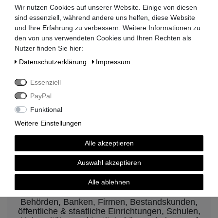
Wir nutzen Cookies auf unserer Website. Einige von diesen
sind essenziell, während andere uns helfen, diese Website
und Ihre Erfahrung zu verbessern. Weitere Informationen zu
Lieferzeit 2-3 Tage
den von uns verwendeten Cookies und Ihren Rechten als
Nutzer finden Sie hier:
Daten­schutz­erklärung
Impressum
Essenziell
kompetenter Service
PayPal
Funktional
Weitere Einstellungen
Rechnungskauf auf Anfrage möglich
Alle akzeptieren
Auswahl akzeptieren
Kauf auf Rechnung nach
Alle ablehnen
vorheriger Absprache möglich.
Behörden, Banken, Firmen, Bestandskunden,
öffentliche & staatliche Einrichtungen, Schulen,