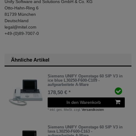
Unify Software and Solutions GmbH & Co. KG
Otto-Hahn-Ring
6
81739
München
Deutschland
legal@mitel.com
+49-(0)89-7007-0
Ähnliche Artikel
Siemens UNIFY Openstage 60 SIP V3 in
ice blue L30250-F600-C109 -
aufgearbeitete A-Ware
178,50 € *
In den Warenkorb
*
inkl. ges. MwSt.
zzgl.
Versandkosten
Siemens UNIFY Openstage 60 SIP V3 in
lava L30250-F600-C163 -
aufgearbeitete A-Ware