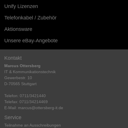
Unify Lizenzen
Telefonkabel / Zubehör
Aktionsware
Unsere eBay-Angebote
Kontakt
Marcus Ottersberg
IT & Kommunikationstechnik
Gewerbestr. 10
D-70565 Stuttgart
Telefon:
0711/3421440
Telefax:
0711/34214469
E-Mail:
marcus@ottersberg-it.de
Service
Teilnahme an Ausschreibungen