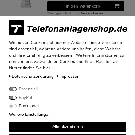
In den Warenkorb
*
inkl. ges. MwSt.
zzgl.
Versandkosten
Seit 2009 stehen wir für
Wir nutzen Cookies auf unserer Website. Einige von diesen
Qualität, Zuverlässigkeit und
sind essenziell, während andere uns helfen, diese Website
Vertrauen.
und Ihre Erfahrung zu verbessern. Weitere Informationen zu
den von uns verwendeten Cookies und Ihren Rechten als
Nutzer finden Sie hier:
Daten­schutz­erklärung
Impressum
Essenziell
Lieferzeit 2-3 Tage
PayPal
Funktional
Weitere Einstellungen
Alle akzeptieren
kompetenter Service